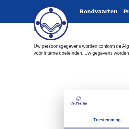
𝗥𝗼𝗻𝗱𝘃𝗮𝗮𝗿𝘁𝗲𝗻
𝗣𝗿
Home
Privacy
Uw persoonsgegevens worden conform de Alge
voor interne doeleinden. Uw gegevens worden
Toestemming