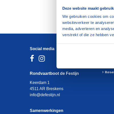
Deze website maakt gebruik
We gebruiken cookies om cont
websiteverkeer te analyseren
media, adverteren en analys
verstrekt of die ze hebben v
Social media
𝗥𝗼𝗻𝗱
𝗣𝗿𝗶𝗷𝘇
𝗚𝗿𝗼𝗲
𝗖𝗼𝗻𝘁
𝗥𝗲𝘀𝗲
Rondvaartboot de Festijn
Keerdam 1
4511 AR Breskens
info@defestijn.nl
Samenwerkingen