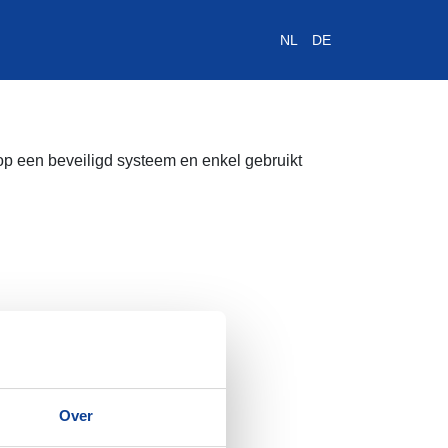
NL
DE
NL
DE
𝗥𝗼𝗻𝗱𝘃𝗮𝗮𝗿𝘁𝗲𝗻
een beveiligd systeem en enkel gebruikt
𝗣𝗿𝗶𝗷𝘇𝗲𝗻
𝗚𝗿𝗼𝗲𝗽𝗲𝗻
𝗖𝗼𝗻𝘁𝗮𝗰𝘁
𝗥𝗲𝘀𝗲𝗿𝘃𝗲𝗿𝗲𝗻 ▶
Over