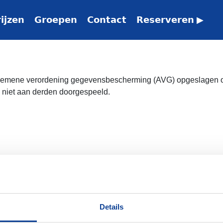
𝗶𝗷𝘇𝗲𝗻
𝗚𝗿𝗼𝗲𝗽𝗲𝗻
𝗖𝗼𝗻𝘁𝗮𝗰𝘁
𝗥𝗲𝘀𝗲𝗿𝘃𝗲𝗿𝗲𝗻 ▶
mene verordening gegevensbescherming (AVG) opgeslagen op 
 niet aan derden doorgespeeld.
Details