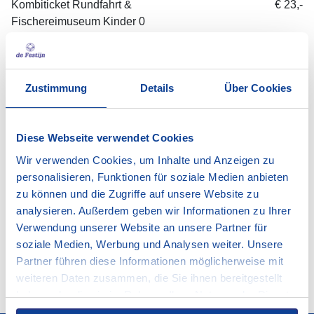
Kombiticket Rundfahrt &
€ 23,-
Fischereimuseum Kinder 0
bis 10 Jahre
Verleih von Ferngläsern
€ 3,00
Zustimmung
Details
Über Cookies
Direkt online reservieren ▶​
Diese Webseite verwendet Cookies
Wir verwenden Cookies, um Inhalte und Anzeigen zu
personalisieren, Funktionen für soziale Medien anbieten
zu können und die Zugriffe auf unsere Website zu
analysieren. Außerdem geben wir Informationen zu Ihrer
Verwendung unserer Website an unsere Partner für
+ 2
soziale Medien, Werbung und Analysen weiter. Unsere
Partner führen diese Informationen möglicherweise mit
weiteren Daten zusammen, die Sie ihnen bereitgestellt
haben oder die sie im Rahmen Ihrer Nutzung der Dienste
gesammelt haben.