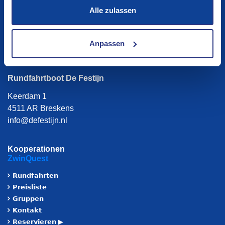
Alle zulassen
Social media
Anpassen
Rundfahrtboot De Festijn
Keerdam 1
4511 AR Breskens
info@defestijn.nl
Kooperationen
ZwinQuest
𝗥𝘂𝗻𝗱𝗳𝗮𝗵𝗿𝘁𝗲𝗻
𝗣𝗿𝗲𝗶𝘀𝗹𝗶𝘀𝘁𝗲
𝗚𝗿𝘂𝗽𝗽𝗲𝗻
𝗞𝗼𝗻𝘁𝗮𝗸𝘁
𝗥𝗲𝘀𝗲𝗿𝘃𝗶𝗲𝗿𝗲𝗻 ▶