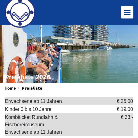
NL
DE
𝗥𝘂𝗻𝗱𝗳𝗮𝗵𝗿𝘁𝗲𝗻
𝗣𝗿𝗲𝗶𝘀𝗹𝗶𝘀𝘁𝗲
𝗚𝗿𝘂𝗽𝗽𝗲𝗻
Preisliste 2026
𝗞𝗼𝗻𝘁𝗮𝗸𝘁
Home
𝗣𝗿𝗲𝗶𝘀𝗹𝗶𝘀𝘁𝗲
𝗥𝗲𝘀𝗲𝗿𝘃𝗶𝗲𝗿𝗲𝗻 ▶
Erwachsene ab 11 Jahren
€ 25,00
Kinder 0 bis 10 Jahre
€ 19,00
Kombiticket Rundfahrt &
€ 33,-
Fischereimuseum
Erwachsene ab 11 Jahren